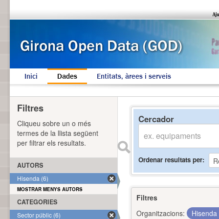
Inici
Dades
Entitats, àrees i serveis
Filtres
Cercador
Cliqueu sobre un o més
termes de la llista següent
per filtrar els resultats.
Ordenar resultats per
AUTORS
Hisenda (6)
MOSTRAR MENYS AUTORS
Filtres
CATEGORIES
Organitzacions:
Hisenda
Sector públic (6)