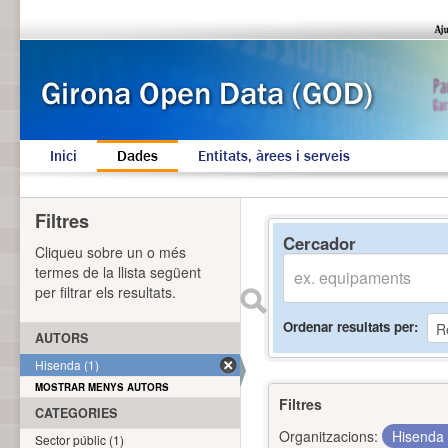
Inici
Dades
Entitats, àrees i serveis
Filtres
Cercador
Cliqueu sobre un o més
termes de la llista següent
per filtrar els resultats.
Ordenar resultats per
AUTORS
Hisenda (1)
MOSTRAR MENYS AUTORS
Filtres
CATEGORIES
Organitzacions:
Hisenda
Sector públic (1)