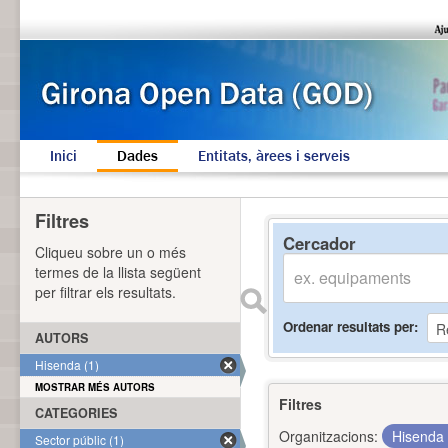
Inici
Dades
Entitats, àrees i serveis
Filtres
Cercador
Cliqueu sobre un o més
termes de la llista següent
per filtrar els resultats.
Ordenar resultats per
AUTORS
Hisenda (1)
MOSTRAR MÉS AUTORS
Filtres
CATEGORIES
Organitzacions:
Hisenda
Sector públic (1)