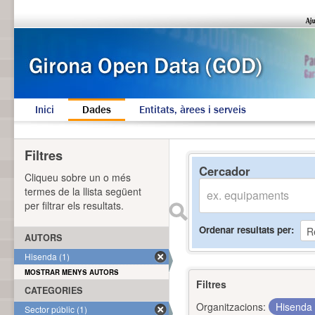
Inici
Dades
Entitats, àrees i serveis
Filtres
Cercador
Cliqueu sobre un o més
termes de la llista següent
per filtrar els resultats.
Ordenar resultats per
AUTORS
Hisenda (1)
MOSTRAR MENYS AUTORS
Filtres
CATEGORIES
Organitzacions:
Hisenda
Sector públic (1)