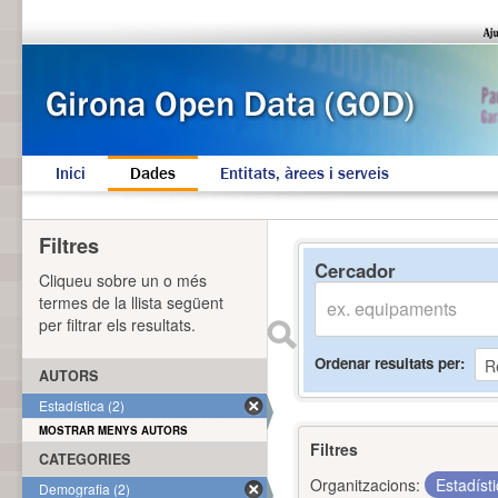
Inici
Dades
Entitats, àrees i serveis
Filtres
Cercador
Cliqueu sobre un o més
termes de la llista següent
per filtrar els resultats.
Ordenar resultats per
AUTORS
Estadística (2)
MOSTRAR MENYS AUTORS
Filtres
CATEGORIES
Organitzacions:
Estadíst
Demografia (2)