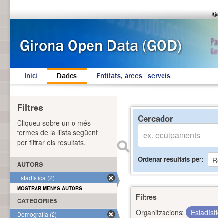
Inici
Dades
Entitats, àrees i serveis
Filtres
Cercador
Cliqueu sobre un o més
termes de la llista següent
per filtrar els resultats.
Ordenar resultats per
AUTORS
Estadística (2)
MOSTRAR MENYS AUTORS
Filtres
CATEGORIES
Organitzacions:
Estadíst
Demografia (2)