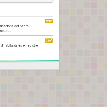
CSV
ificacions del padró
ts al...
CSV
d'habitants és el registre