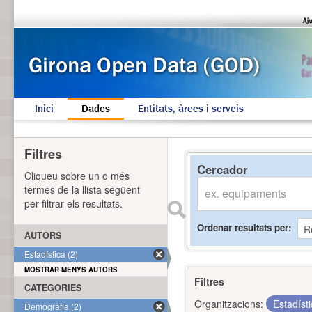
Inici
Dades
Entitats, àrees i serveis
Filtres
Cercador
Cliqueu sobre un o més
termes de la llista següent
per filtrar els resultats.
Ordenar resultats per
AUTORS
Estadística (2)
MOSTRAR MENYS AUTORS
Filtres
CATEGORIES
Organitzacions:
Estadíst
Demografia (2)