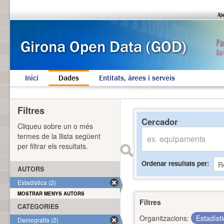
Inici
Dades
Entitats, àrees i serveis
Filtres
Cercador
Cliqueu sobre un o més
termes de la llista següent
per filtrar els resultats.
Ordenar resultats per
AUTORS
Estadística (2)
MOSTRAR MENYS AUTORS
Filtres
CATEGORIES
Organitzacions:
Estadíst
Demografia (2)