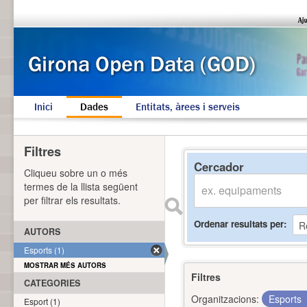
Inici
Dades
Entitats, àrees i serveis
Filtres
Cercador
Cliqueu sobre un o més
termes de la llista següent
per filtrar els resultats.
Ordenar resultats per
AUTORS
Esports (1)
MOSTRAR MÉS AUTORS
Filtres
CATEGORIES
Organitzacions:
Esports
Esport (1)