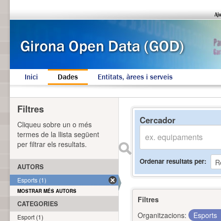
Inici
Dades
Entitats, àrees i serveis
Filtres
Cercador
Cliqueu sobre un o més
termes de la llista següent
per filtrar els resultats.
Ordenar resultats per
AUTORS
Esports (1)
MOSTRAR MÉS AUTORS
Filtres
CATEGORIES
Organitzacions:
Esports
Esport (1)