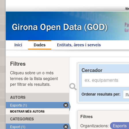
Inici
Dades
Entitats, àrees i serveis
Filtres
Cercador
Cliqueu sobre un o més
termes de la llista següent
per filtrar els resultats.
Ordenar resultats per
AUTORS
Esports (1)
MOSTRAR MÉS AUTORS
Filtres
CATEGORIES
Organitzacions:
Esports
Esport (1)