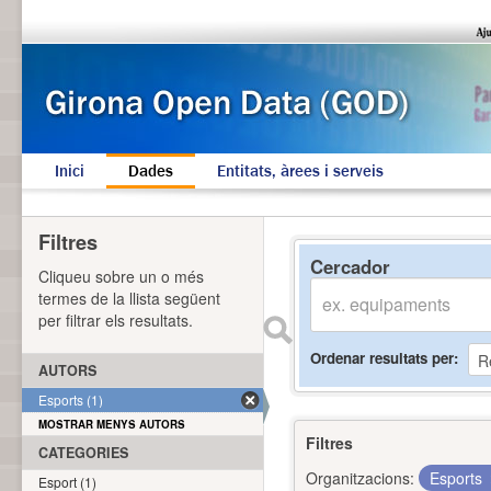
Inici
Dades
Entitats, àrees i serveis
Filtres
Cercador
Cliqueu sobre un o més
termes de la llista següent
per filtrar els resultats.
Ordenar resultats per
AUTORS
Esports (1)
MOSTRAR MENYS AUTORS
Filtres
CATEGORIES
Organitzacions:
Esports
Esport (1)