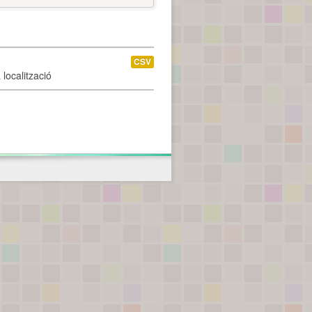
CSV
localització