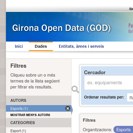
Inici
Dades
Entitats, àrees i serveis
Filtres
Cercador
Cliqueu sobre un o més
termes de la llista següent
per filtrar els resultats.
Ordenar resultats per
AUTORS
Esports (1)
MOSTRAR MENYS AUTORS
Filtres
CATEGORIES
Organitzacions:
Esports
Esport (1)