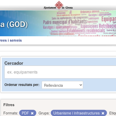
rees i serveis
Cercador
Ordenar resultats per
Filtres
Formats:
PDF
Grups:
Urbanisme i infraestructures
Etiq