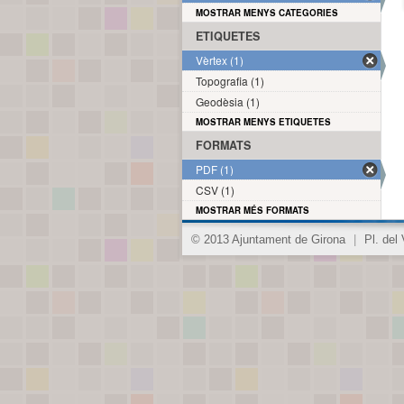
MOSTRAR MENYS CATEGORIES
ETIQUETES
Vèrtex (1)
Topografia (1)
Geodèsia (1)
MOSTRAR MENYS ETIQUETES
FORMATS
PDF (1)
CSV (1)
MOSTRAR MÉS FORMATS
© 2013 Ajuntament de Girona
|
Pl. del