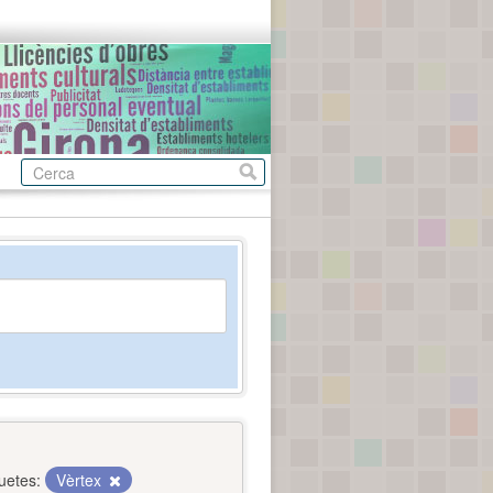
uetes:
Vèrtex