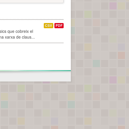
CSV
PDF
ics que cobreix el
na xarxa de claus...