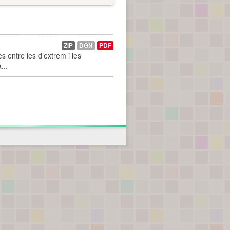
ZIP
DGN
PDF
 entre les d’extrem i les
...