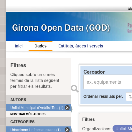
Inici
Dades
Entitats, àrees i serveis
Filtres
Cercador
Cliqueu sobre un o més
termes de la llista següent
per filtrar els resultats.
Ordenar resultats per
AUTORS
Unitat Municipal d'Anàlisi Te... (1)
MOSTRAR MÉS AUTORS
Filtres
CATEGORIES
Organitzacions:
Unitat Mu
Urbanisme i infraestructures (1)