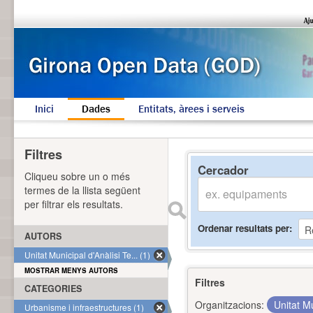
Inici
Dades
Entitats, àrees i serveis
Filtres
Cercador
Cliqueu sobre un o més
termes de la llista següent
per filtrar els resultats.
Ordenar resultats per
AUTORS
Unitat Municipal d'Anàlisi Te... (1)
MOSTRAR MENYS AUTORS
Filtres
CATEGORIES
Organitzacions:
Unitat Mu
Urbanisme i infraestructures (1)