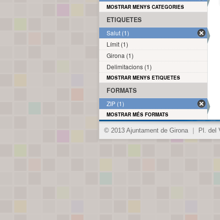
MOSTRAR MENYS CATEGORIES
ETIQUETES
Salut (1)
Límit (1)
Girona (1)
Delimitacions (1)
MOSTRAR MENYS ETIQUETES
FORMATS
ZIP (1)
MOSTRAR MÉS FORMATS
© 2013 Ajuntament de Girona
|
Pl. del