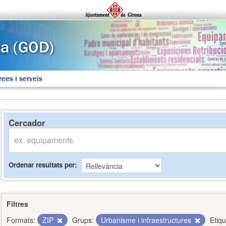
rees i serveis
Cercador
Ordenar resultats per
Filtres
Formats:
ZIP
Grups:
Urbanisme i infraestructures
Etiqu