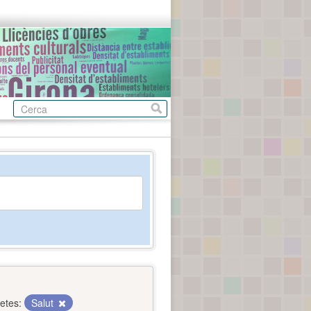
etes:
Salut