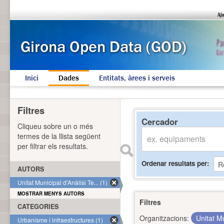
Inici
Dades
Entitats, àrees i serveis
Filtres
Cercador
Cliqueu sobre un o més
termes de la llista següent
per filtrar els resultats.
Ordenar resultats per
AUTORS
Unitat Municipal d'Anàlisi Te... (1)
MOSTRAR MENYS AUTORS
Filtres
CATEGORIES
Organitzacions:
Unitat Mu
Urbanisme i infraestructures (1)