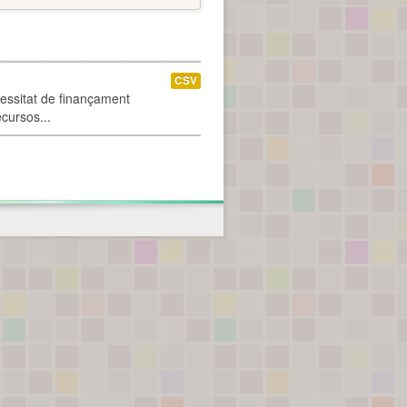
CSV
cessitat de finançament
ecursos...