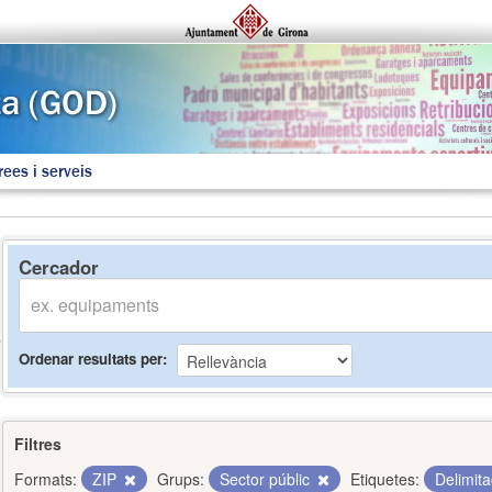
rees i serveis
Cercador
Ordenar resultats per
Filtres
Formats:
ZIP
Grups:
Sector públic
Etiquetes:
Delimit