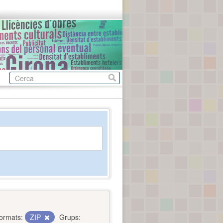
ormats:
ZIP
Grups: