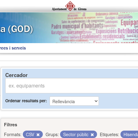
rees i serveis
Cercador
Ordenar resultats per
Filtres
Formats:
CSV
Grups:
Sector públic
Etiquetes:
Hisen