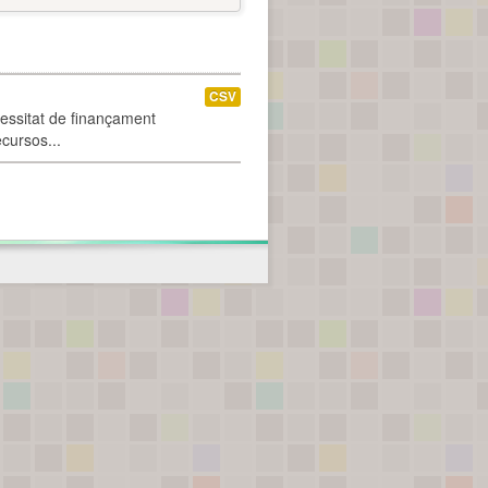
CSV
cessitat de finançament
ecursos...