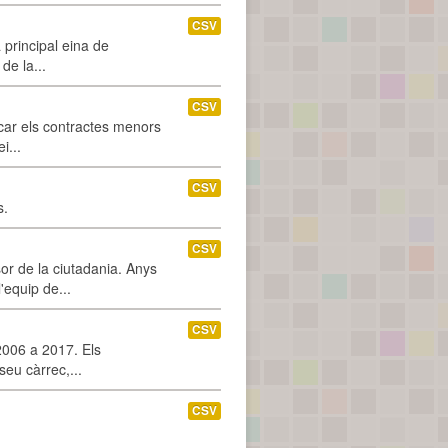
CSV
 principal eina de
de la...
CSV
car els contractes menors
i...
CSV
s.
CSV
or de la ciutadania. Anys
'equip de...
CSV
2006 a 2017. Els
seu càrrec,...
CSV