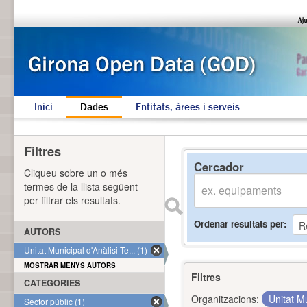
Inici
Dades
Entitats, àrees i serveis
Filtres
Cercador
Cliqueu sobre un o més
termes de la llista següent
per filtrar els resultats.
Ordenar resultats per
AUTORS
Unitat Municipal d'Anàlisi Te... (1)
MOSTRAR MENYS AUTORS
Filtres
CATEGORIES
Organitzacions:
Unitat Mu
Sector públic (1)