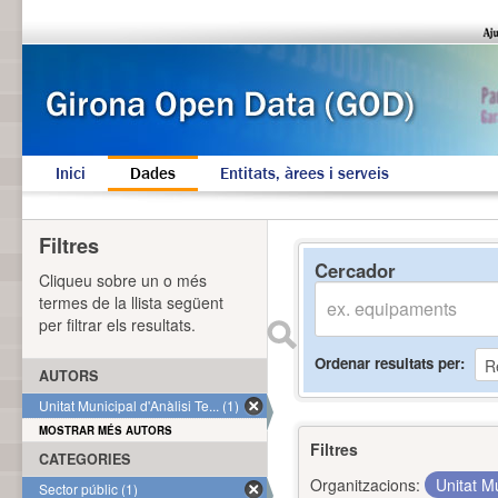
Inici
Dades
Entitats, àrees i serveis
Filtres
Cercador
Cliqueu sobre un o més
termes de la llista següent
per filtrar els resultats.
Ordenar resultats per
AUTORS
Unitat Municipal d'Anàlisi Te... (1)
MOSTRAR MÉS AUTORS
Filtres
CATEGORIES
Organitzacions:
Unitat Mu
Sector públic (1)