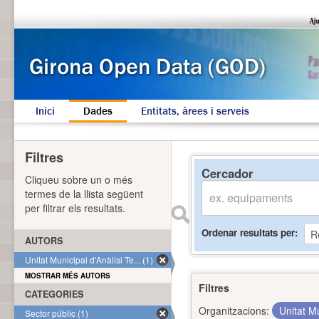
Inici
Dades
Entitats, àrees i serveis
Filtres
Cercador
Cliqueu sobre un o més
termes de la llista següent
per filtrar els resultats.
Ordenar resultats per
AUTORS
Unitat Municipal d'Anàlisi Te... (1)
MOSTRAR MÉS AUTORS
Filtres
CATEGORIES
Organitzacions:
Unitat Mu
Sector públic (1)