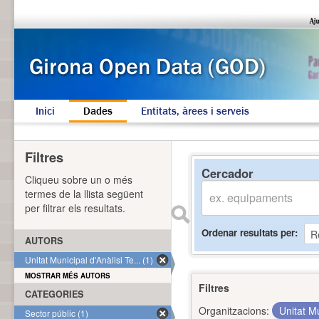
Inici
Dades
Entitats, àrees i serveis
Filtres
Cercador
Cliqueu sobre un o més
termes de la llista següent
per filtrar els resultats.
Ordenar resultats per
AUTORS
Unitat Municipal d'Anàlisi Te... (1)
MOSTRAR MÉS AUTORS
Filtres
CATEGORIES
Organitzacions:
Unitat Mu
Sector públic (1)