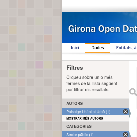
Inici
Dades
Entitats, à
Filtres
Cliqueu sobre un o més
termes de la llista següent
per filtrar els resultats.
AUTORS
Paisatge i Hàbitat Urbà (1)
MOSTRAR MÉS AUTORS
CATEGORIES
Sector públic (1)