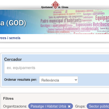
rees i serveis
Cercador
Ordenar resultats per
Filtres
Organitzacions:
Paisatge i Hàbitat Urbà
Grups:
Sector públi