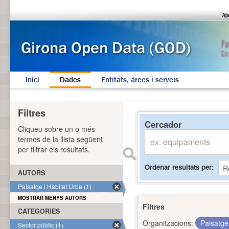
Inici
Dades
Entitats, àrees i serveis
Filtres
Cercador
Cliqueu sobre un o més
termes de la llista següent
per filtrar els resultats.
Ordenar resultats per
AUTORS
Paisatge i Hàbitat Urbà (1)
MOSTRAR MENYS AUTORS
Filtres
CATEGORIES
Organitzacions:
Paisatge
Sector públic (1)