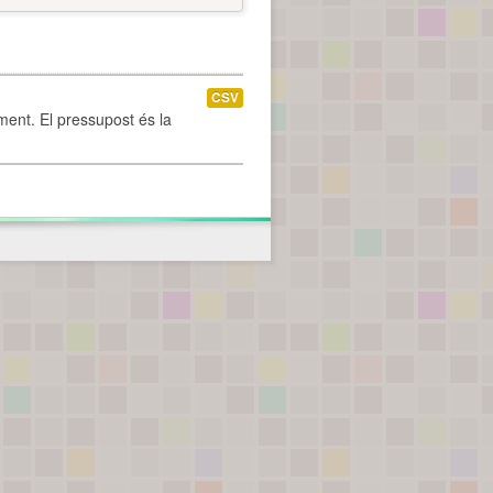
CSV
ament. El pressupost és la