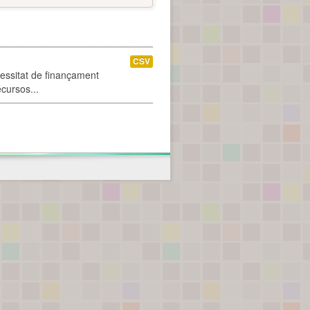
CSV
cessitat de finançament
ecursos...