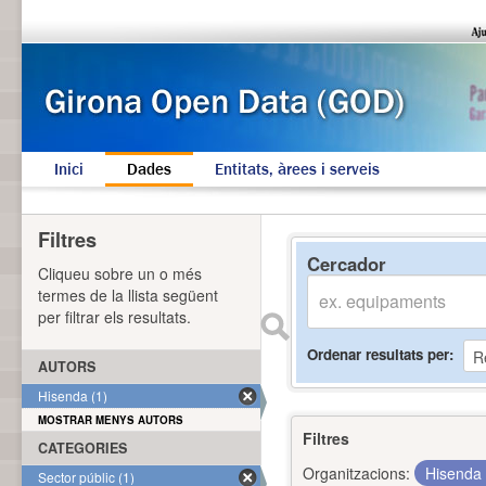
Inici
Dades
Entitats, àrees i serveis
Filtres
Cercador
Cliqueu sobre un o més
termes de la llista següent
per filtrar els resultats.
Ordenar resultats per
AUTORS
Hisenda (1)
MOSTRAR MENYS AUTORS
Filtres
CATEGORIES
Organitzacions:
Hisenda
Sector públic (1)