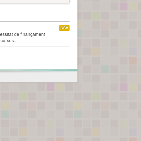
CSV
cessitat de finançament
ecursos...