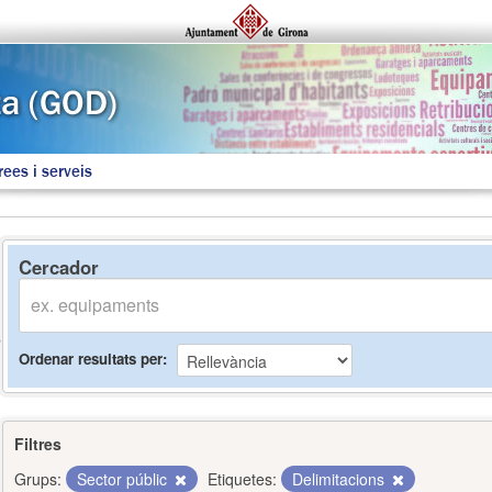
rees i serveis
Cercador
Ordenar resultats per
Filtres
Grups:
Sector públic
Etiquetes:
Delimitacions