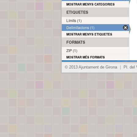
MOSTRAR MENYS CATEGORIES
ETIQUETES
Límits (1)
Delimitacions (1)
MOSTRAR MENYS ETIQUETES
FORMATS
ZIP (1)
MOSTRAR MÉS FORMATS
© 2013 Ajuntament de Girona
|
Pl. del