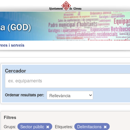
rees i serveis
Cercador
Ordenar resultats per
Filtres
Grups:
Sector públic
Etiquetes:
Delimitacions