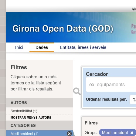
Inici
Dades
Entitats, àrees i serveis
Filtres
Cercador
Cliqueu sobre un o més
termes de la llista següent
per filtrar els resultats.
Ordenar resultats per
AUTORS
Sostenibilitat (1)
MOSTRAR MENYS AUTORS
Filtres
CATEGORIES
Grups:
Medi ambient
Medi ambient (1)