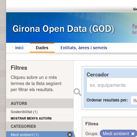
Inici
Dades
Entitats, àrees i serveis
Filtres
Cercador
Cliqueu sobre un o més
termes de la llista següent
per filtrar els resultats.
Ordenar resultats per
AUTORS
Sostenibilitat (1)
MOSTRAR MENYS AUTORS
Filtres
CATEGORIES
Grups:
Medi ambient
Medi ambient (1)