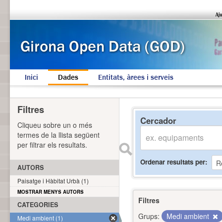
Inici
Dades
Entitats, àrees i serveis
Filtres
Cercador
Cliqueu sobre un o més
termes de la llista següent
per filtrar els resultats.
Ordenar resultats per
AUTORS
Paisatge i Hàbitat Urbà (1)
MOSTRAR MENYS AUTORS
Filtres
CATEGORIES
Grups:
Medi ambient
Medi ambient (1)