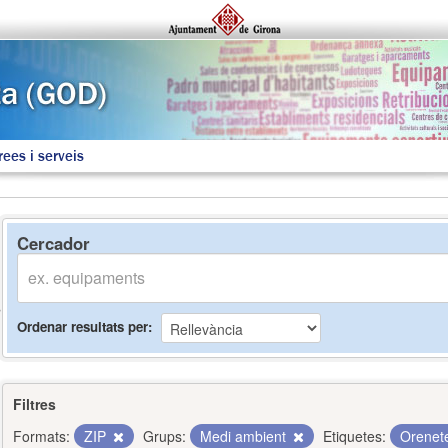
rees i serveis
Cercador
Ordenar resultats per
Filtres
Formats:
ZIP
Grups:
Medi ambient
Etiquetes:
Orenet