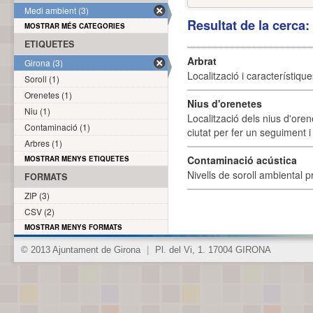
Medi ambient (3)
Resultat de la cerca
MOSTRAR MÉS CATEGORIES
ETIQUETES
Arbrat
Girona (3)
Localització i característique
Soroll (1)
Orenetes (1)
Nius d'orenetes
Niu (1)
Localització dels nius d'oren
Contaminació (1)
ciutat per fer un seguiment i 
Arbres (1)
Contaminació acústica
MOSTRAR MENYS ETIQUETES
Nivells de soroll ambiental p
FORMATS
ZIP (3)
CSV (2)
MOSTRAR MENYS FORMATS
© 2013 Ajuntament de Girona
|
Pl. del Vi, 1. 17004 GIRONA