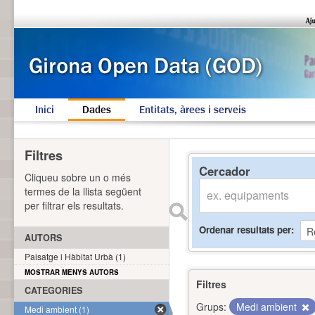
Inici
Dades
Entitats, àrees i serveis
Filtres
Cercador
Cliqueu sobre un o més
termes de la llista següent
per filtrar els resultats.
Ordenar resultats per
AUTORS
Paisatge i Hàbitat Urbà (1)
MOSTRAR MENYS AUTORS
Filtres
CATEGORIES
Grups:
Medi ambient
Medi ambient (1)