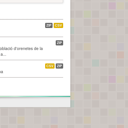
ZIP
CSV
ZIP
població d'orenetes de la
a...
CSV
ZIP
na