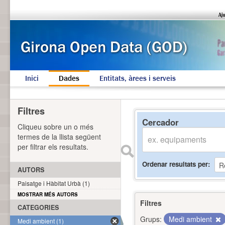
Inici
Dades
Entitats, àrees i serveis
Filtres
Cercador
Cliqueu sobre un o més
termes de la llista següent
per filtrar els resultats.
Ordenar resultats per
AUTORS
Paisatge i Hàbitat Urbà (1)
MOSTRAR MÉS AUTORS
Filtres
CATEGORIES
Grups:
Medi ambient
Medi ambient (1)