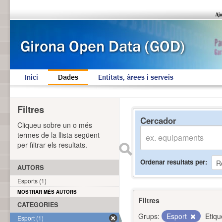
Inici
Dades
Entitats, àrees i serveis
Filtres
Cercador
Cliqueu sobre un o més
termes de la llista següent
per filtrar els resultats.
Ordenar resultats per
AUTORS
Esports (1)
MOSTRAR MÉS AUTORS
Filtres
CATEGORIES
Grups:
Esport
Etiqu
Esport (1)