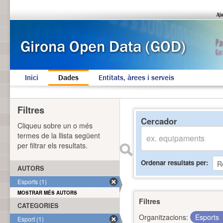
Inici
Dades
Entitats, àrees i serveis
Filtres
Cercador
Cliqueu sobre un o més
termes de la llista següent
per filtrar els resultats.
Ordenar resultats per
AUTORS
Esports (1)
MOSTRAR MÉS AUTORS
Filtres
CATEGORIES
Organitzacions:
Esports
Esport (1)