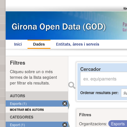
Inici
Dades
Entitats, àrees i serveis
Filtres
Cercador
Cliqueu sobre un o més
termes de la llista següent
per filtrar els resultats.
Ordenar resultats per
AUTORS
Esports (1)
MOSTRAR MÉS AUTORS
Filtres
CATEGORIES
Organitzacions:
Esports
Esport (1)