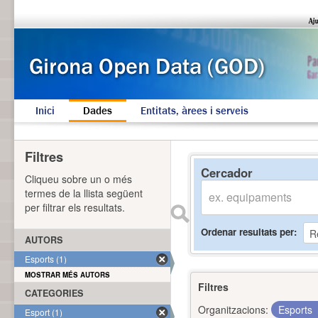
Inici
Dades
Entitats, àrees i serveis
Filtres
Cercador
Cliqueu sobre un o més
termes de la llista següent
per filtrar els resultats.
Ordenar resultats per
AUTORS
Esports (1)
MOSTRAR MÉS AUTORS
Filtres
CATEGORIES
Organitzacions:
Esports
Esport (1)